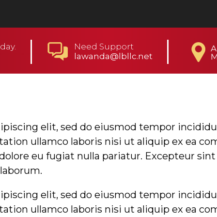
day.
Need Support
A
lawanda@lbllc.net
M
piscing elit, sed do eiusmod tempor incididun
tion ullamco laboris nisi ut aliquip ex ea co
 dolore eu fugiat nulla pariatur. Excepteur sin
t laborum.
piscing elit, sed do eiusmod tempor incididun
tion ullamco laboris nisi ut aliquip ex ea co